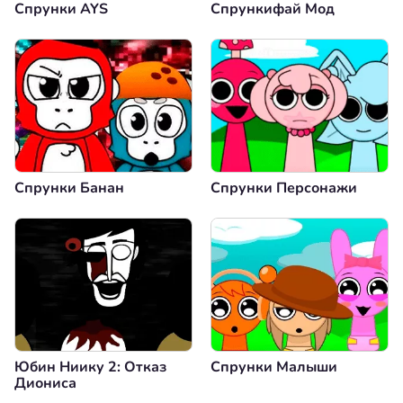
Спрунки AYS
Спрункифай Мод
Спрунки Банан
Спрунки Персонажи
Юбин Ниику 2: Отказ
Спрунки Малыши
Диониса