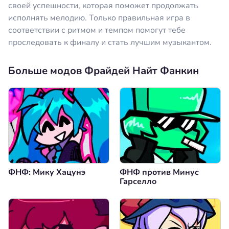
своей успешности, которая поможет продолжать
исполнять мелодию. Только правильная игра в
соответствии с ритмом и темпом помогут тебе
проследовать к финалу и стать лучшим музыкантом.
Больше модов Фрайдей Найт Фанкин
ФНФ: Мику Хацунэ
ФНФ против Минус
Гарселло