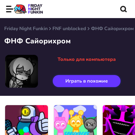
FRIDAY
NIGHT
FUNKIN
Friday Night Funkin
FNF unblocked
ФНФ Сайорихром
ФНФ Сайорихром
Только для компьютера
Играть в похожие