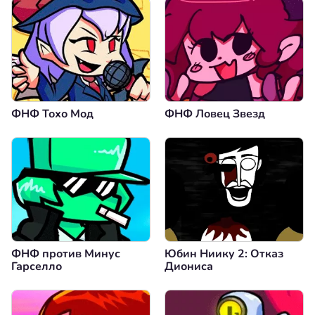
ФНФ Тохо Мод
ФНФ Ловец Звезд
ФНФ против Минус
Юбин Ниику 2: Отказ
Гарселло
Диониса