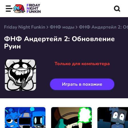
FRIDAY
NIGHT
FUNKIN
Friday Night Funkin
ФНФ моды
ФНФ Андертейл 2: О
ФНФ Андертейл 2: Обновление
Руин
Только для компьютера
Играть в похожие