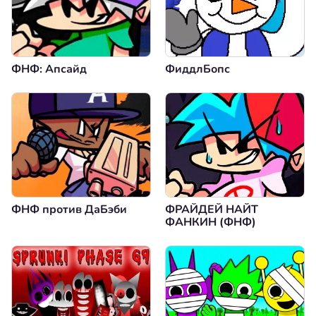
ФНФ: Апсайд
ФиддлБопс
ФНФ против ДаБэби
ФРАЙДЕЙ НАЙТ
ФАНКИН (ФНФ)