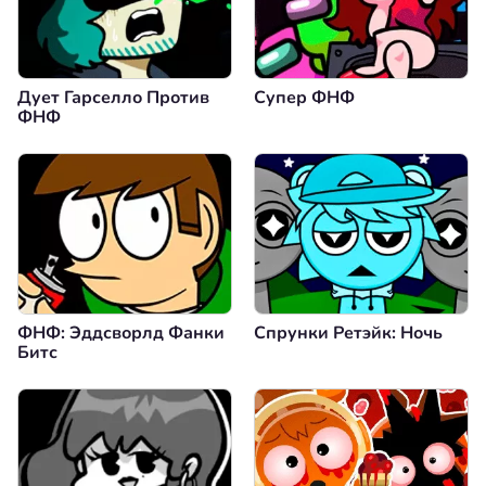
Дует Гарселло Против
Супер ФНФ
ФНФ
ФНФ: Эддсворлд Фанки
Спрунки Ретэйк: Ночь
Битс