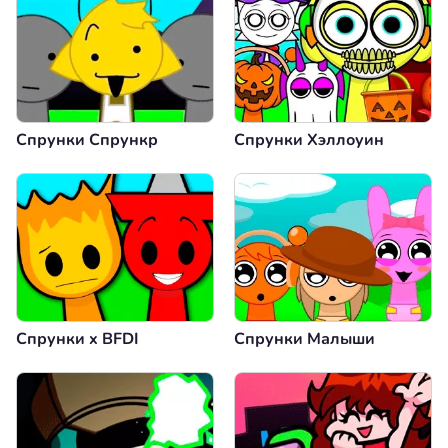
Спрунки Спрункр
Спрунки Хэллоуин
Спрунки x BFDI
Спрунки Малыши