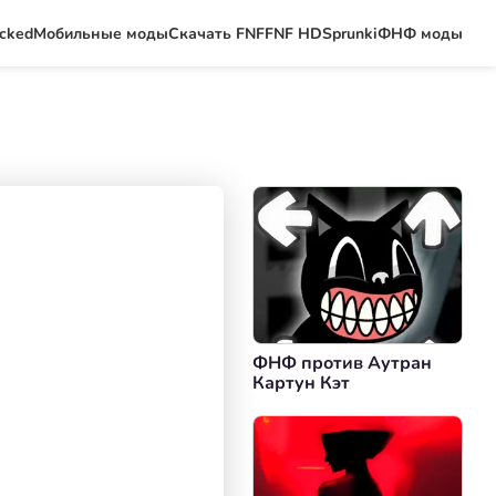
ocked
Мобильные моды
Скачать FNF
FNF HD
Sprunki
ФНФ моды
ФНФ против Аутран
Картун Кэт