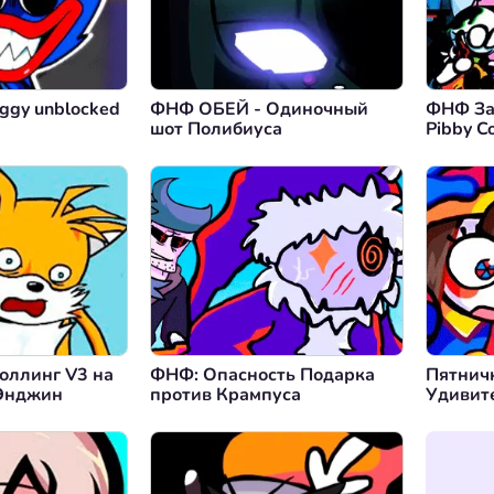
ggy unblocked
ФНФ ОБЕЙ - Одиночный
ФНФ За
шот Полибиуса
Pibby C
оллинг V3 на
ФНФ: Опасность Подарка
Пятнич
Энджин
против Крампуса
Удивит
Фанк В