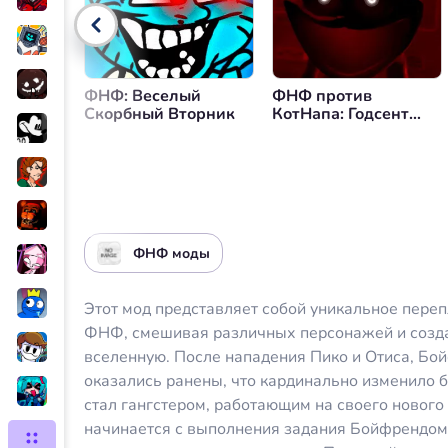
ФНФ: Веселый
ФНФ против
Скорбный Вторник
КотНапа: Годсент
Гаслит
ФНФ моды
Этот мод представляет собой уникальное пере
ФНФ, смешивая различных персонажей и созд
вселенную. После нападения Пико и Отиса, Бой
оказались ранены, что кардинально изменило б
стал гангстером, работающим на своего нового
начинается с выполнения задания Бойфрендом,