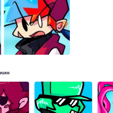
нкин
00:00
/
49:50