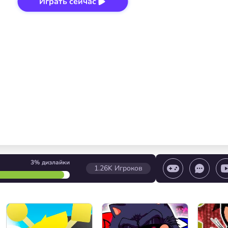
Играть сейчас
3%
дизлайки
1.26K
Игроков