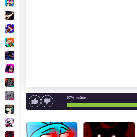
97%
лайки