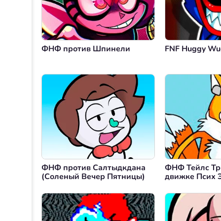
ФНФ против Шпинели
FNF Huggy Wu
ФНФ против Салтыдкдана
ФНФ Тейлс Тр
(Соленый Вечер Пятницы)
движке Псих 