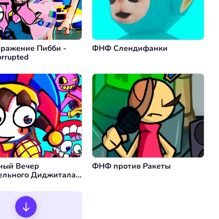
ражение Пибби -
ФНФ Слендифанки
orrupted
ный Вечер
ФНФ против Ракеты
ельного Диджитала:
не Реальности