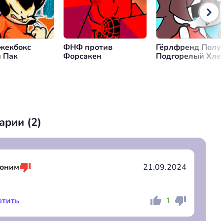
жекбокс
ФНФ против
Гёрлфренд Пол
 Пак
Форсакен
Подгорелый Хле
ФНФ мод
арии (
2
)
оним
21.09.2024
етить
1