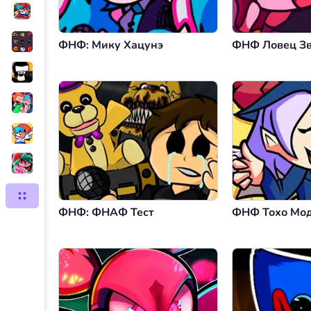
ФНФ: Мику Хацунэ
ФНФ Ловец З
ФНФ: ФНАФ Тест
ФНФ Тохо Мо