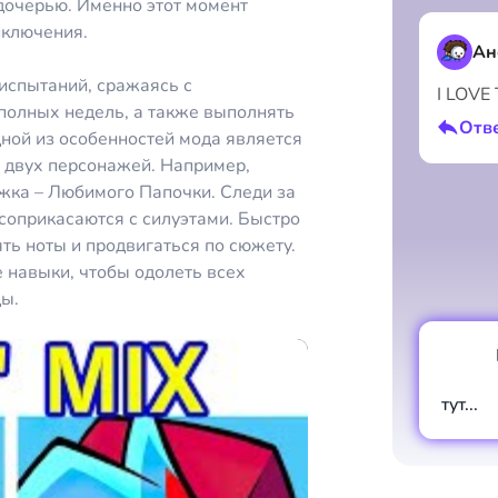
дочерью. Именно этот момент
иключения.
Ан
испытаний, сражаясь с
I LOVE
полных недель, а также выполнять
Отв
ной из особенностей мода является
ь двух персонажей. Например,
ужка – Любимого Папочки. Следи за
 соприкасаются с силуэтами. Быстро
ть ноты и продвигаться по сюжету.
 навыки, чтобы одолеть всех
ды.
тут...