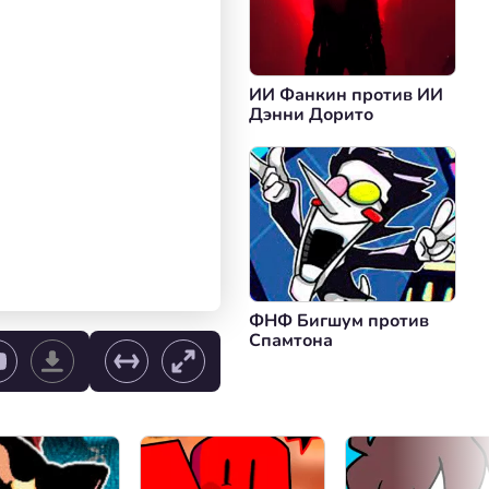
ИИ Фанкин против ИИ
Дэнни Дорито
ФНФ Бигшум против
Спамтона