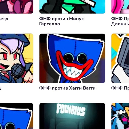
везд
ФНФ против Минус
ФНФ Пр
Гарселло
Длинны
д
ФНФ против Хагги Вагги
ФНФ Пр