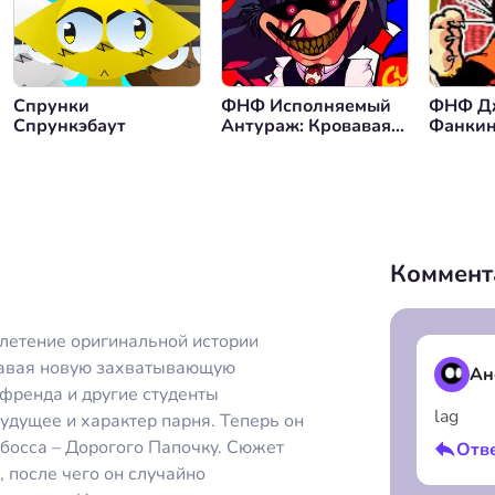
Спрунки
ФНФ Исполняемый
ФНФ Д
Спрункэбаут
Антураж: Кровавая
Фанкин
Луна
Коммент
плетение оригинальной истории
авая новую захватывающую
Ан
френда и другие студенты
lag
удущее и характер парня. Теперь он
 босса – Дорогого Папочку. Сюжет
Отв
 после чего он случайно