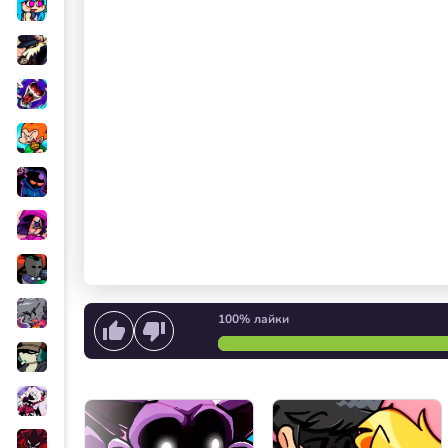
100%
лайки
Начать петь
или
Запуск 