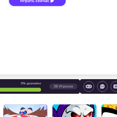
Играть сейчас
0%
дизлайки
38
Игроков
игры/ Остановить игру/ Выбор уровня