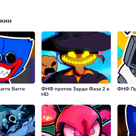
нкин
агги Вагги
ФНФ против Зарди Фаза 2 в
ФНФ Пр
HD