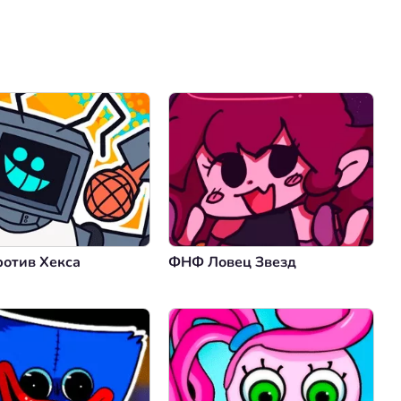
Коментировать
Отмена
отив Хекса
ФНФ Ловец Звезд