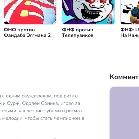
нуться назад
ФНФ против
ФНФ против
ФНФ: U
Фандаба Эггмана 2
Телепузиков
На Каж
Исполь
Облож
Коммент
 с одним саундтреком, под ритмы
 и Сурж. Одолей Соника, играя за
стрыми как лезвие зубами в ритмах
а мелодии, чтобы стать чемпионом в