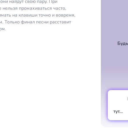
они найдут свою пару. При
е нельзя промахиваться часто,
мать на клавиши точно и вовремя,
. Только финал песни расставит
ом.
Будь
тут...