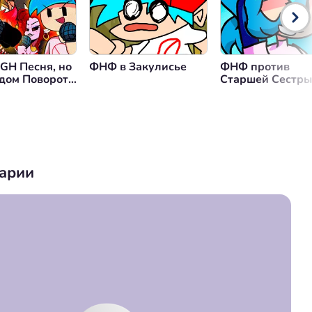
GH Песня, но
ФНФ в Закулисье
ФНФ против
дом Повороте
Старшей Сестры
зуется Другая
ка
арии