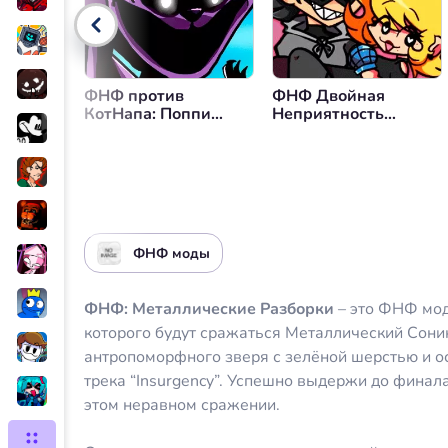
Управление громкостью
Вер
ФНФ против
ФНФ Двойная
КотНапа: Поппи
Неприятность
Плэйтайм
против Эммы и
Куакберта
ФНФ моды
ФНФ: Металлические Разборки
– это ФНФ мод
которого будут сражаться Металлический Соник
антропоморфного зверя с зелёной шерстью и о
трека “Insurgency”. Успешно выдержи до финал
этом неравном сражении.