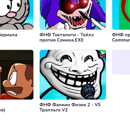
Нермала
ФНФ Тоеталити - Тейлз
ФНФ пр
против Соника.EXE
Commun
ФНФ Фанкин Физик 2 - VS
ия)
Тролльге V2