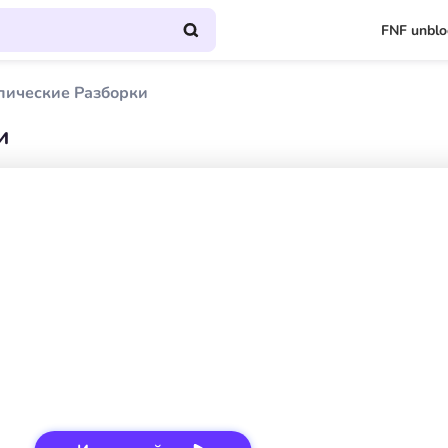
FNF unbl
ические Разборки
и