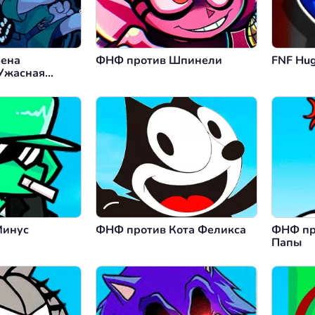
Бена
ФНФ против Шпинели
FNF Hu
Ужасная
Минус
ФНФ против Кота Феликса
ФНФ пр
Папы