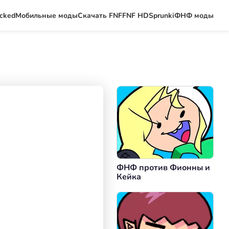
ocked
Мобильные моды
Скачать FNF
FNF HD
Sprunki
ФНФ моды
ФНФ против Фионны и
Кейка