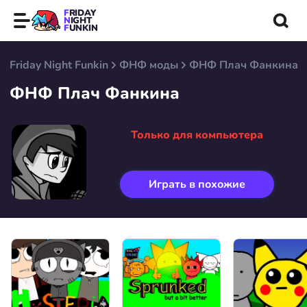
FRIDAY
NIGHT
FUNKIN
Friday Night Funkin
ФНФ моды
ФНФ Плач Фанкина
ФНФ Плач Фанкина
Только для компьютера
Играть в похожие