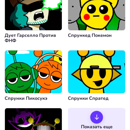
Дует Гарселло Против
Спрункед Покемон
ФНФ
Спрунки Пикосукэ
Спрунки Спратед
Показать еще