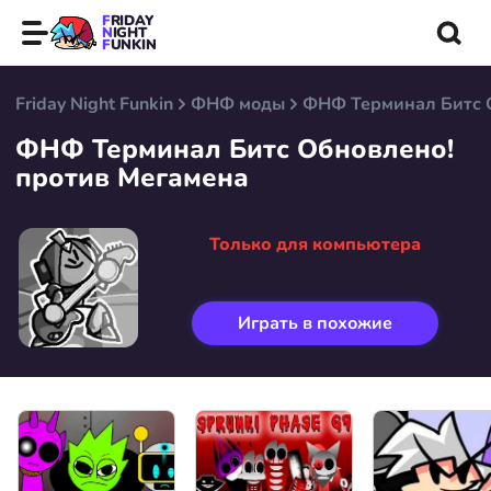
FRIDAY
NIGHT
FUNKIN
Friday Night Funkin
ФНФ моды
ФНФ Терминал Битс 
ФНФ Терминал Битс Обновлено!
против Мегамена
Только для компьютера
Играть в похожие