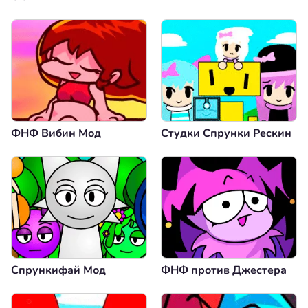
ФНФ Вибин Мод
Студки Спрунки Рескин
Спрункифай Мод
ФНФ против Джестера