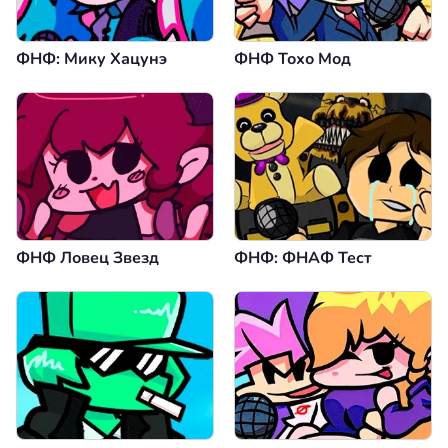
ФНФ: Мику Хацунэ
ФНФ Тохо Мод
ФНФ Ловец Звезд
ФНФ: ФНАФ Тест