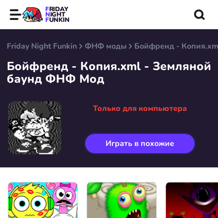
FRIDAY
NIGHT
FUNKIN
Friday Night Funkin
ФНФ моды
Бойфренд - Копия.xm
Бойфренд - Копия.xml - Земляной
баунд ФНФ Мод
Только для компьютера
Играть в похожие