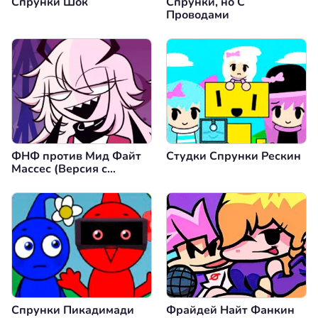
Спрунки Шок
Спрунки, но С
Проводами
ФНФ против Мид Файт
Студки Спрунки Рескин
Массес (Версия с
Перестановкой Полов)
Спрунки Пикадимади
Фрайдей Найт Фанкин