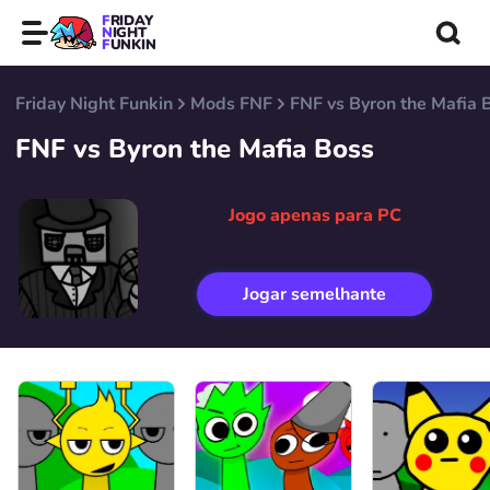
FRIDAY
NIGHT
FUNKIN
Friday Night Funkin
Mods FNF
FNF vs Byron the Mafia 
FNF vs Byron the Mafia Boss
Jogo apenas para PC
Jogar semelhante