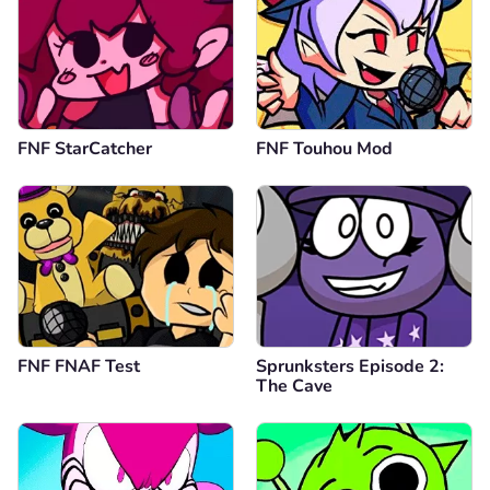
FNF StarCatcher
FNF Touhou Mod
FNF FNAF Test
Sprunksters Episode 2:
The Cave