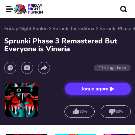
FRIDAY
NIGHT
FUNKIN
Friday Night Funkin
Sprunki Incredibox
Sprunki Phase 3
Sprunki Phase 3 Remastered But
Everyone is Vineria
114
Jogadores
Jogue agora
50%
50%