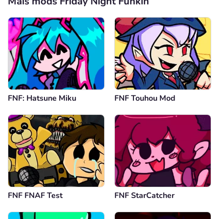
Mais mods Friday Night Funkin
FNF: Hatsune Miku
FNF Touhou Mod
FNF FNAF Test
FNF StarCatcher