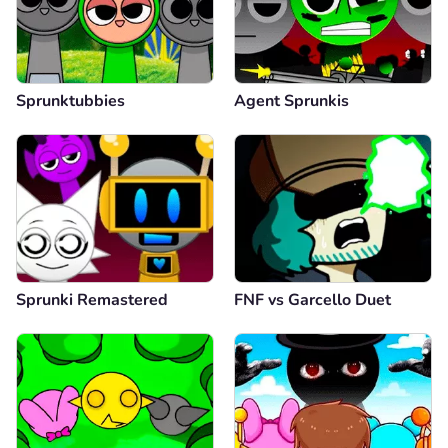
Sprunktubbies
Agent Sprunkis
Sprunki Remastered
FNF vs Garcello Duet