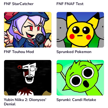
FNF StarCatcher
FNF FNAF Test
FNF Touhou Mod
Sprunked Pokemon
Yubin Niiku 2: Dionysos'
Sprunki: Candi Retake
Denial