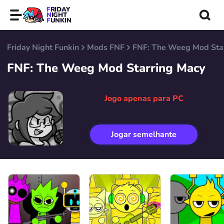
FRIDAY
NIGHT
FUNKIN
Friday Night Funkin
Mods FNF
FNF: The Weeg Mod Sta
FNF: The Weeg Mod Starring Macy
Jogo apenas para PC
Jogar semelhante