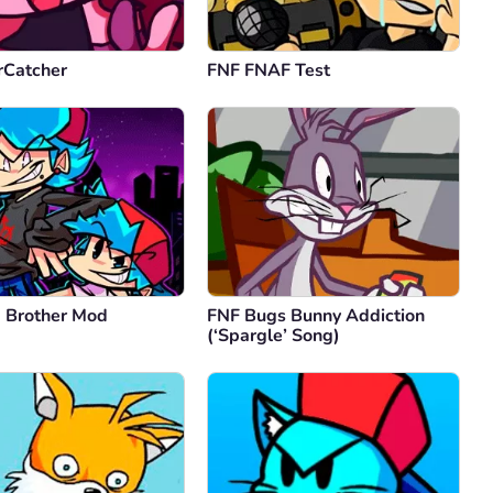
rCatcher
FNF FNAF Test
g Brother Mod
FNF Bugs Bunny Addiction
(‘Spargle’ Song)