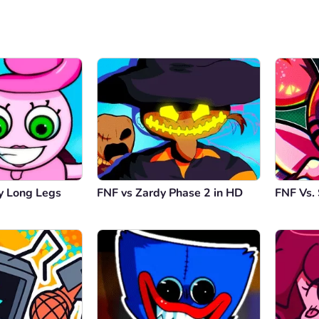
 Long Legs
FNF vs Zardy Phase 2 in HD
FNF Vs. 