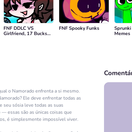
FNF DDLC VS
FNF Spooky Funks
Sprunki
Girlfriend, 17 Bucks
Memes
Forever
Comentár
ual o Namorado enfrenta a si mesmo.
Namorado? Ele deve enfrentar todas as
e seu sósia leve todas as suas
e — essas são as únicas coisas que
s, é simplesmente impossível viver.