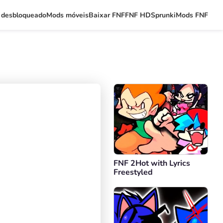
 desbloqueado
Mods móveis
Baixar FNF
FNF HD
Sprunki
Mods FNF
FNF 2Hot with Lyrics
Freestyled