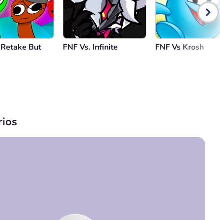
 Retake But
FNF Vs. Infinite
FNF Vs Krosh
ios