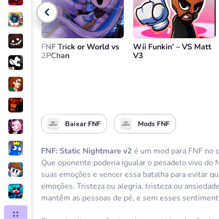
Volte
FNF Trick or World vs
Wii Funkin’ – VS Matt
2PChan
V3
Baixar FNF
Mods FNF
FNF: Static Nightmare v2
é um mod para FNF no q
Que oponente poderia igualar o pesadelo vivo do 
suas emoções e vencer essa batalha para evitar qu
emoções. Tristeza ou alegria, tristeza ou ansiedad
mantêm as pessoas de pé, e sem esses sentimento