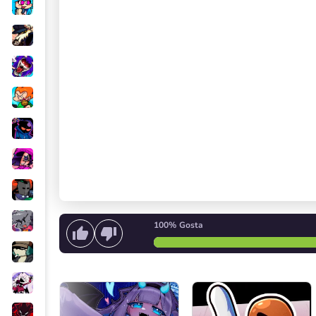
100%
Gosta
Comece a cantar
ou
Comec