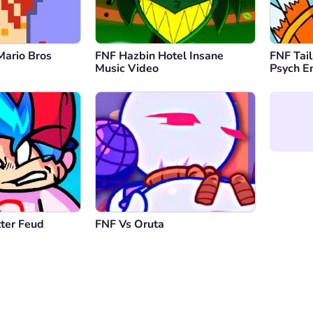
Mario Bros
FNF Hazbin Hotel Insane
FNF Tail
Music Video
Psych E
tter Feud
FNF Vs Oruta