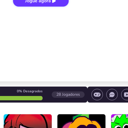
Jogue agora
0%
Desagrados
28
Jogadores
e o jogo / Pare o jogo / Selecione um nível
Control