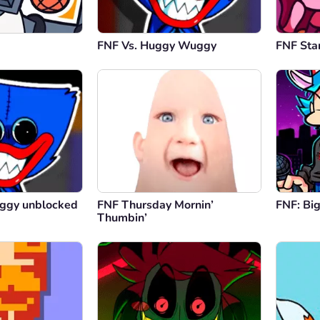
FNF Vs. Huggy Wuggy
FNF Sta
ggy unblocked
FNF Thursday Mornin’
FNF: Bi
Thumbin’