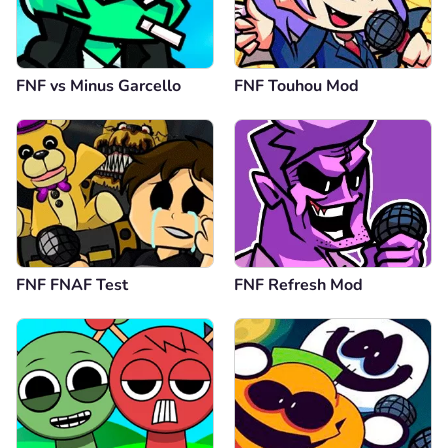
FNF vs Minus Garcello
FNF Touhou Mod
FNF FNAF Test
FNF Refresh Mod