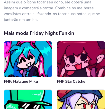
Assim que o ícone tocar seu dono, ele obterá uma
imagem e começará a cantar. Combine os melhores
vocalistas entre si, fazendo-os tocar suas notas, que se
juntarão em um hit.
Mais mods Friday Night Funkin
FNF: Hatsune Miku
FNF StarCatcher