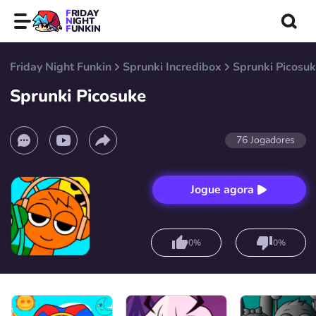
FRIDAY
NIGHT
FUNKIN
Friday Night Funkin
Sprunki Incredibox
Sprunki Picosu
Sprunki Picosuke
76
Jogadores
Jogue agora
0%
0%