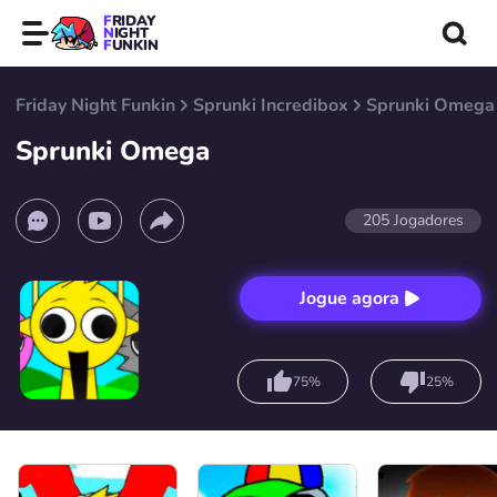
FRIDAY
NIGHT
FUNKIN
Friday Night Funkin
Sprunki Incredibox
Sprunki Omega
Sprunki Omega
205
Jogadores
Jogue agora
75%
25%