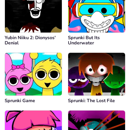
Yubin Niiku 2: Dionysos'
Sprunki But Its
Denial
Underwater
Sprunki Game
Sprunki: The Lost File