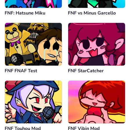
FNF: Hatsune Miku
FNF vs Minus Garcello
FNF FNAF Test
FNF StarCatcher
FNF Touhou Mod
FNF Vibin Mod