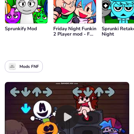
Sprunkify Mod
Friday Night Funkin
Sprunki Retak
2 Player mod - FNF
Night
for two
Mods FNF