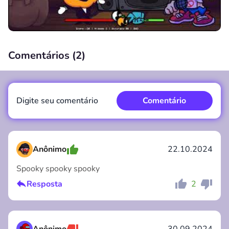
Comentários (
2
)
00:00
/
00:00
Digite seu comentário
Comentário
Anônimo
22.10.2024
Spooky spooky spooky
Comentário
Cancelar
Resposta
2
Anônimo
30.09.2024