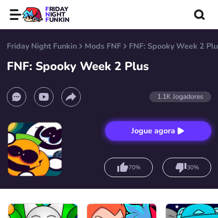
FRIDAY
NIGHT
FUNKIN
Friday Night Funkin
Mods FNF
FNF: Spooky Week 2 Plu
FNF: Spooky Week 2 Plus
1.1K
Jogadores
Jogue agora
70%
30%