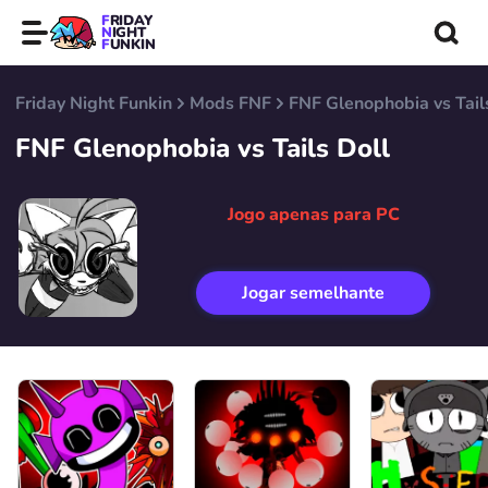
FRIDAY
NIGHT
FUNKIN
Friday Night Funkin
Mods FNF
FNF Glenophobia vs Tail
FNF Glenophobia vs Tails Doll
Jogo apenas para PC
Jogar semelhante