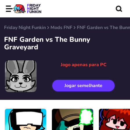
FRIDAY
NIGHT
FUNKIN
Friday Night Funkin
Mods FNF
FNF Garden vs The Bunn
FNF Garden vs The Bunny
Graveyard
Jogo apenas para PC
Jogar semelhante