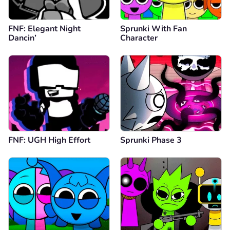
FNF: Elegant Night
Sprunki With Fan
Dancin’
Character
FNF: UGH High Effort
Sprunki Phase 3