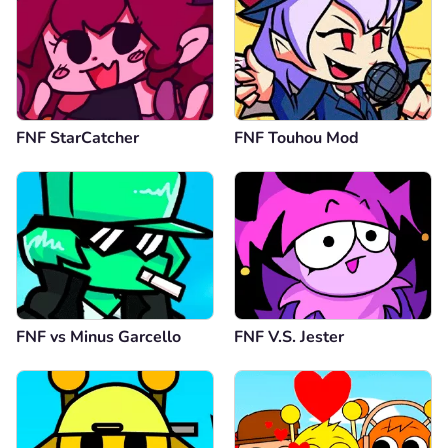
FNF StarCatcher
FNF Touhou Mod
FNF vs Minus Garcello
FNF V.S. Jester