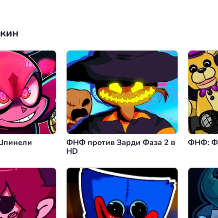
нкин
Шпинели
ФНФ против Зарди Фаза 2 в
ФНФ: Ф
HD