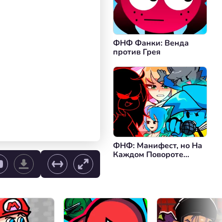
ФНФ Фанки: Венда
против Грея
ФНФ: Манифест, но На
Каждом Повороте
Используется Другая
Обложка