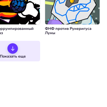
ррумпированный
ФНФ против Рунеригуса
аз
Луны
Показать еще