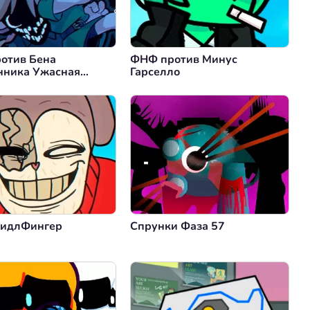
отив Бена
ФНФ против Минус
нника Ужасная
Гарселло
идлФингер
Спрунки Фаза 57