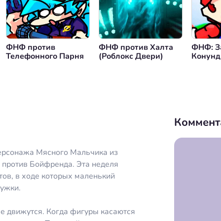
нуться назад
ФНФ против
ФНФ против Халта
ФНФ: З
Телефонного Парня
(Роблокс Двери)
Конунд
Коммент
персонажа Мясного Мальчика из
 против Бойфренда. Эта неделя
тов, в ходе которых маленький
ружки.
ые движутся. Когда фигуры касаются