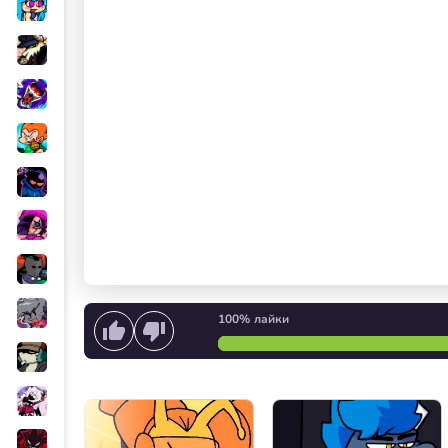
100%
лайки
Начать петь
или
Запуск 