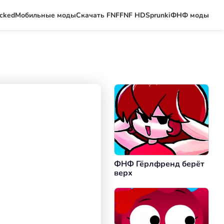
ocked
Мобильные моды
Скачать FNF
FNF HD
Sprunki
ФНФ моды
ФНФ Гёрлфренд берёт
верх