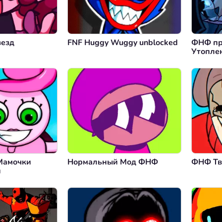
везд
FNF Huggy Wuggy unblocked
ФНФ пр
Утопле
Судьба
Мамочки
Нормальный Мод ФНФ
ФНФ Тв
и