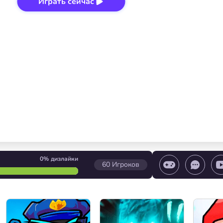
Играть сейчас
0%
дизлайки
60
Игроков
игры/ Остановить игру/ Выбор уровня