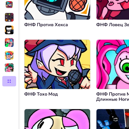
ФНФ Против Хекса
ФНФ Ловец З
ФНФ Тохо Мод
ФНФ Против 
Длинные Ног