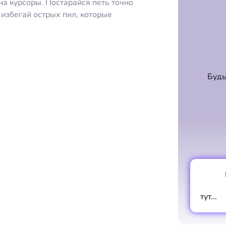
а курсоры. Постарайся петь точно
е избегай острых пил, которые
Будь
тут...