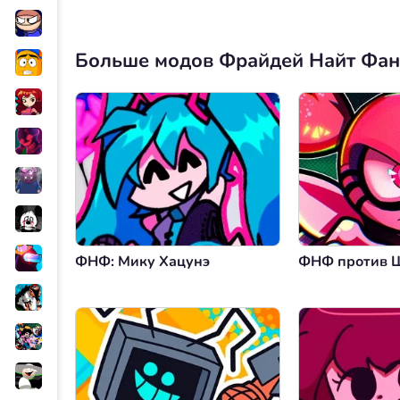
Больше модов Фрайдей Найт Фа
ФНФ: Мику Хацунэ
ФНФ против 