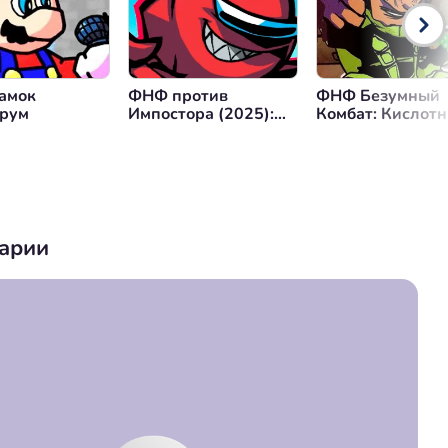
амок
ФНФ против
ФНФ Безумный
рум
Импостора (2025):
Комбат: Кислот
UPDOG
арии