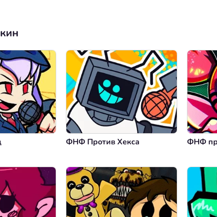
нкин
д
ФНФ Против Хекса
ФНФ пр