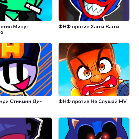
отив Минус
ФНФ против Хагги Вагги
ло
нри Стикмин Ди-
ФНФ против Не Слушай MV