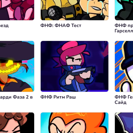
везд
ФНФ: ФНАФ Тест
ФНФ пр
Гарсел
арди Фаза 2 в
ФНФ Ритм Раш
ФНФ Ге
Сайд