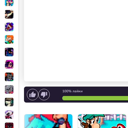
100%
лайки
Начать петь
или
Запуск 