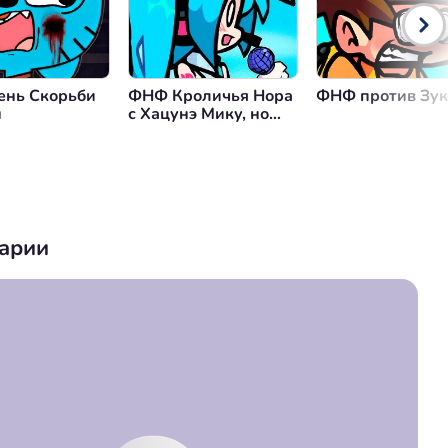
нь Скорьби
ФНФ Кроличья Нора
ФНФ против Зук
н
с Хацунэ Мику, но
Играбельная
арии