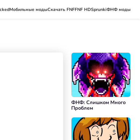
ocked
Мобильные моды
Скачать FNF
FNF HD
Sprunki
ФНФ моды
ФНФ: Слишком Много
Проблем