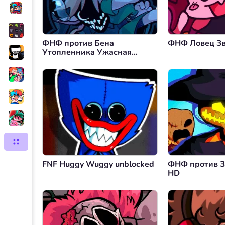
ФНФ против Бена
ФНФ Ловец З
Утопленника Ужасная
Судьба
FNF Huggy Wuggy unblocked
ФНФ против З
HD