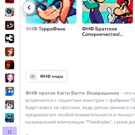
Управление громкостью
Вер
ФНФ ТерраФанк
ФНФ Братское
Соперничество!
Повтор
ФНФ моды
ФНФ против Хагги Вагги: Возвращение
– это 
встречается с пушистым монстром с фабрики П
будет вовсе не простым, ведь ритмы ремикса с
предполагает особой внимательности и точност
музыкальной композиции “Плейтайм”, сумев дой