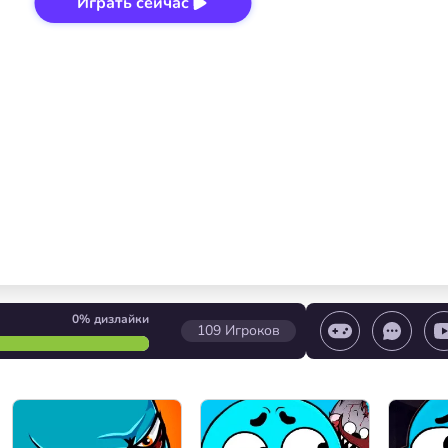
Играть сейчас
0%
дизлайки
109
Игроков
игры/ Остановить игру/ Выбор уровня