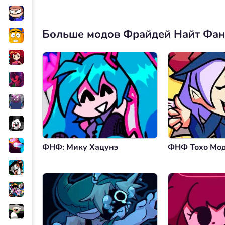
Больше модов Фрайдей Найт Фа
ФНФ: Мику Хацунэ
ФНФ Тохо Мо