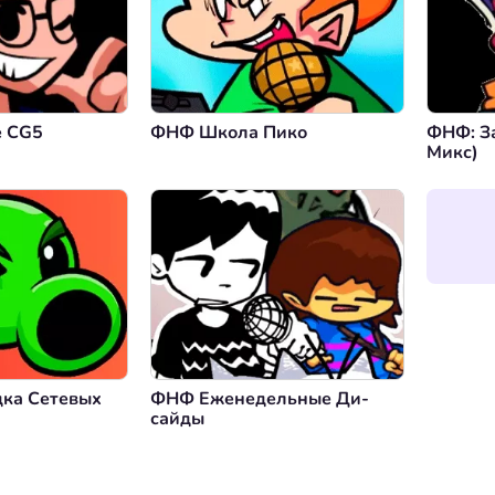
е CG5
ФНФ Школа Пико
ФНФ: З
Микс)
ка Сетевых
ФНФ Еженедельные Ди-
сайды