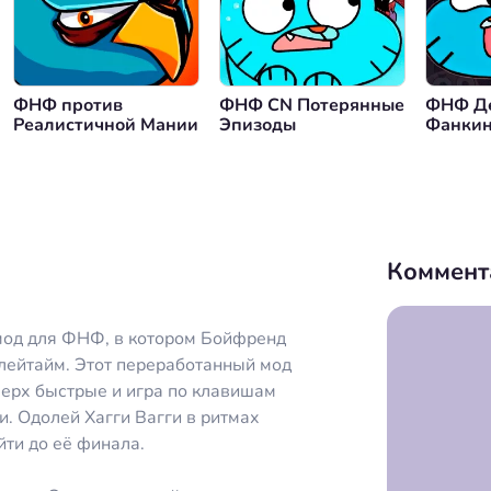
нуться назад
ФНФ против
ФНФ CN Потерянные
ФНФ Де
Реалистичной Мании
Эпизоды
Фанки
Коммент
мод для ФНФ, в котором Бойфренд
лейтайм. Этот переработанный мод
верх быстрые и игра по клавишам
и. Одолей Хагги Вагги в ритмах
ти до её финала.