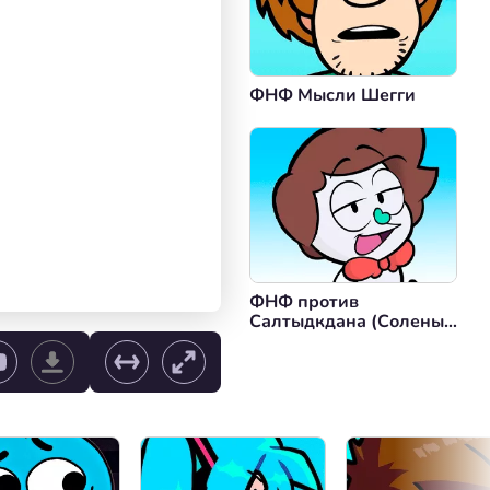
ФНФ Мысли Шегги
ФНФ против
Салтыдкдана (Соленый
Вечер Пятницы)