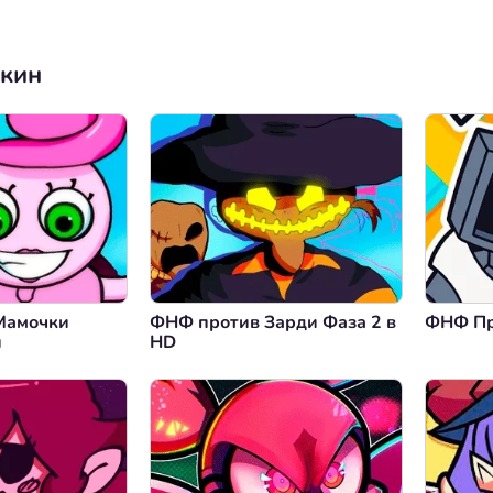
нкин
Мамочки
ФНФ против Зарди Фаза 2 в
ФНФ Пр
и
HD