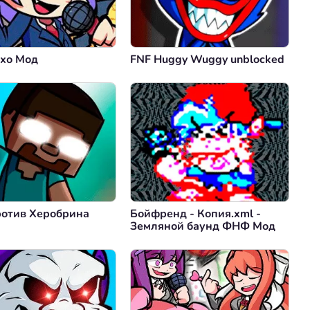
хо Мод
FNF Huggy Wuggy unblocked
отив Херобрина
Бойфренд - Копия.xml -
Земляной баунд ФНФ Мод