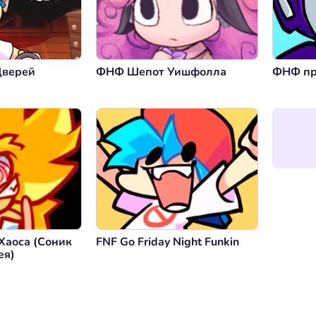
Дверей
ФНФ Шепот Уишфолла
ФНФ пр
аоса (Соник
FNF Go Friday Night Funkin
ея)