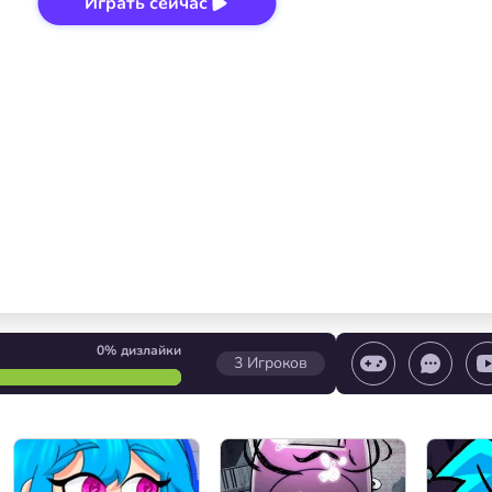
Играть сейчас
0%
дизлайки
3
Игроков
еть
или
Запуск игры/ Остановить игру/ 