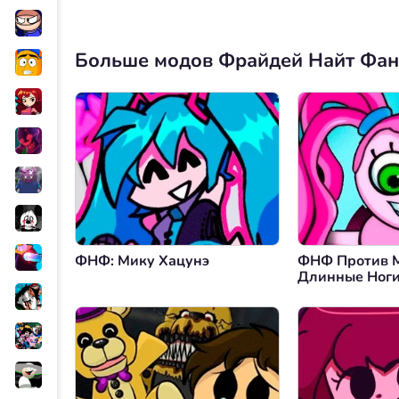
Больше модов Фрайдей Найт Фа
ФНФ: Мику Хацунэ
ФНФ Против 
Длинные Ног