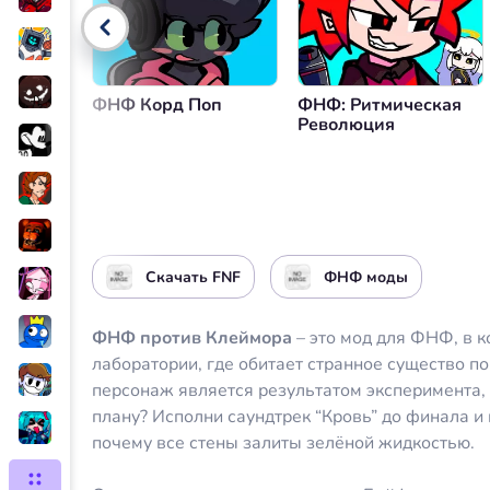
Управление громкостью
ФНФ Корд Поп
ФНФ: Ритмическая
Революция
Скачать FNF
ФНФ моды
ФНФ против Клеймора
– это мод для ФНФ, в 
лаборатории, где обитает странное существо п
персонаж является результатом эксперимента, 
плану? Исполни саундтрек “Кровь” до финала и
почему все стены залиты зелёной жидкостью.