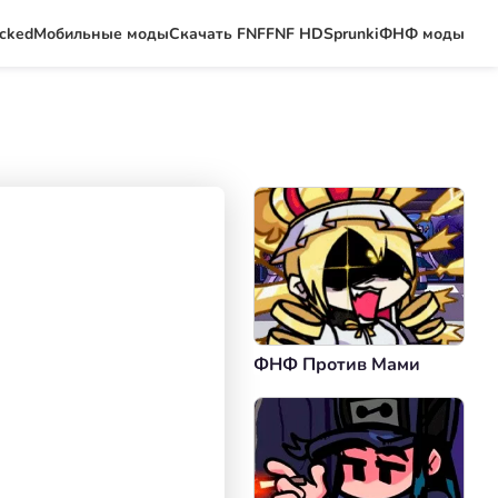
ocked
Мобильные моды
Скачать FNF
FNF HD
Sprunki
ФНФ моды
ФНФ Против Мами