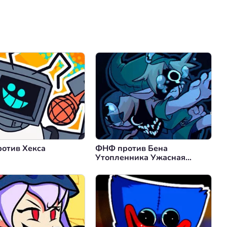
Коментировать
Отмена
отив Хекса
ФНФ против Бена
Утопленника Ужасная
Судьба