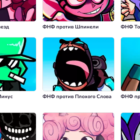
везд
ФНФ против Шпинели
ФНФ То
Минус
ФНФ против Плохого Слова
ФНФ пр