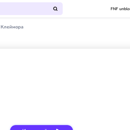
FNF unbl
 Клеймора