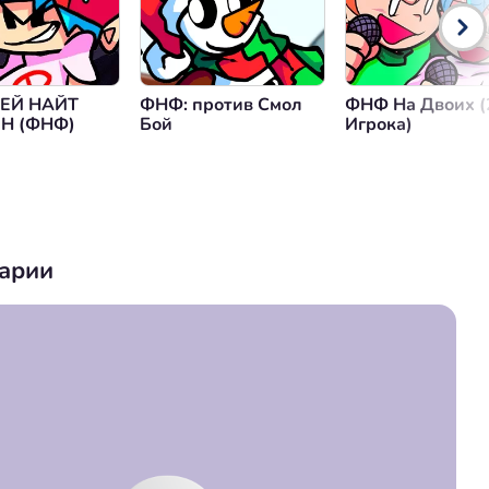
ЕЙ НАЙТ
ФНФ: против Смол
ФНФ На Двоих (
Н (ФНФ)
Бой
Игрока)
арии