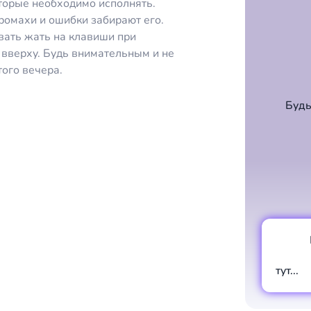
торые необходимо исполнять.
промахи и ошибки забирают его.
евать жать на клавиши при
вверху. Будь внимательным и не
ого вечера.
Будь
тут...