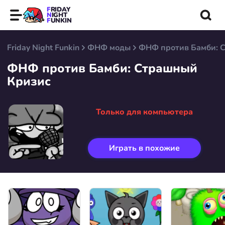
FRIDAY
NIGHT
FUNKIN
Friday Night Funkin
ФНФ моды
ФНФ против Бамби: 
ФНФ против Бамби: Страшный
Кризис
Только для компьютера
Играть в похожие