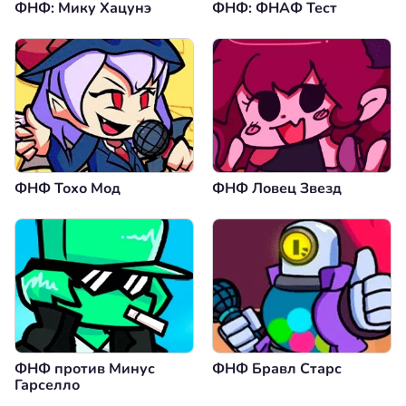
ФНФ: Мику Хацунэ
ФНФ: ФНАФ Тест
ФНФ Тохо Мод
ФНФ Ловец Звезд
ФНФ против Минус
ФНФ Бравл Старс
Гарселло