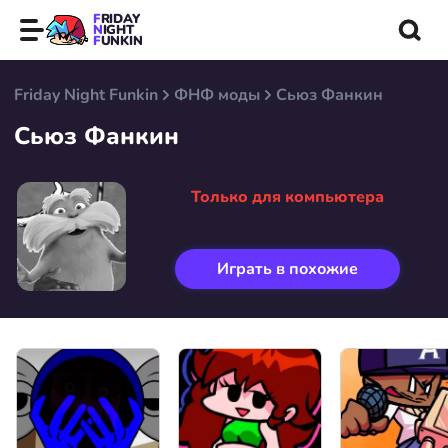
FRIDAY
NIGHT
FUNKIN
Friday Night Funkin
ФНФ моды
Сьюз Фанкин
Сьюз Фанкин
Только для компьютера
Играть в похожие