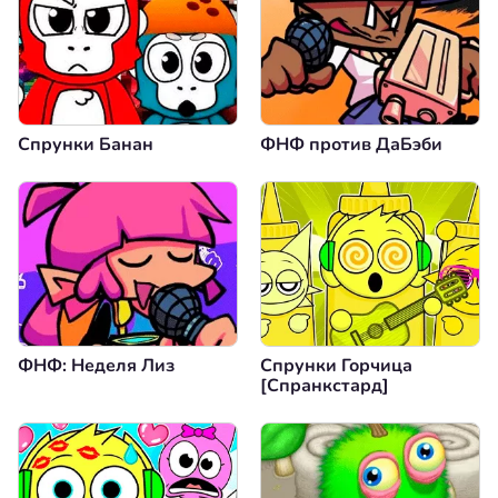
Спрунки Банан
ФНФ против ДаБэби
ФНФ: Неделя Лиз
Спрунки Горчица
[Спранкстард]