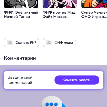
ФНФ: Элегантный
ФНФ против Мид
Супер Челле
Ночной Танец
Файт Массес
ФНФ Игра в
(Версия с
Кальмара
Перестановкой
Полов)
Скачать FNF
ФНФ моды
Комментарии
Введите свой
Коментировать
комментарий