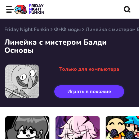
FRIDAY
NIGHT
FUNKIN
Friday Night Funkin
ФНФ моды
Линейка с мистером 
Линейка с мистером Балди
Основы
Только для компьютера
Играть в похожие