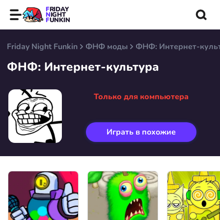
FRIDAY
NIGHT
FUNKIN
Friday Night Funkin
ФНФ моды
ФНФ: Интернет-куль
ФНФ: Интернет-культура
Только для компьютера
Играть в похожие