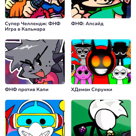
Супер Челлендж: ФНФ
ФНФ: Апсайд
Игра в Кальмара
ФНФ против Капи
XДемон Спрунки