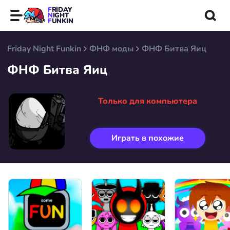
FRIDAY
NIGHT
FUNKIN
Friday Night Funkin
ФНФ моды
ФНФ Битва Яиц
ФНФ Битва Яиц
Только для компьютера
Играть в похожие