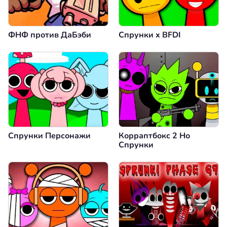
ФНФ против ДаБэби
Спрунки x BFDI
Спрунки Персонажи
Корраптбокс 2 Но
Спрунки