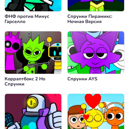
ФНФ против Минус
Спрунки Пирамикс:
Гарселло
Ночная Версия
Корраптбокс 2 Но
Спрунки AYS
Спрунки