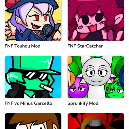
FNF Touhou Mod
FNF StarCatcher
FNF vs Minus Garcello
Sprunkify Mod