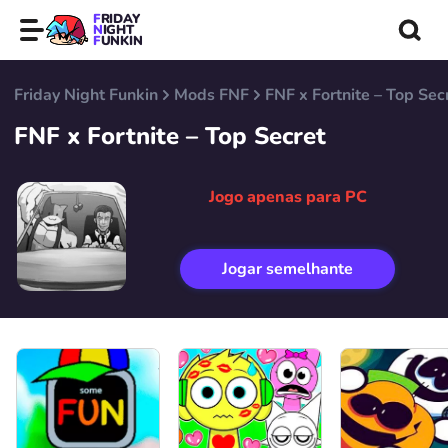
FRIDAY
NIGHT
FUNKIN
Friday Night Funkin
Mods FNF
FNF x Fortnite – Top Sec
FNF x Fortnite – Top Secret
Jogo apenas para PC
Jogar semelhante