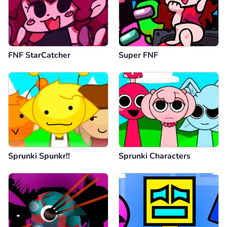
FNF StarCatcher
Super FNF
Sprunki Spunkr!!
Sprunki Characters