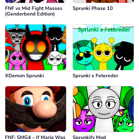
FNF vs Mid Fight Masses
Sprunki Phase 10
(Genderbend Edition)
XDemon Sprunki
Sprunki x Fetereder
FNF: SMG4 – If Mario Was
Sprunkify Mod