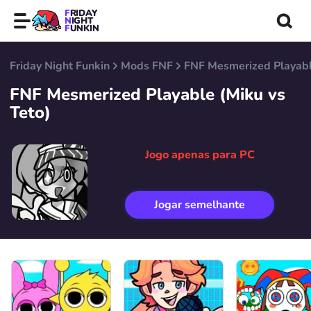
FRIDAY
NIGHT
FUNKIN
Friday Night Funkin
Mods FNF
FNF Mesmerized Playabl
FNF Mesmerized Playable (Miku vs
Teto)
Jogo apenas para PC
Jogar semelhante