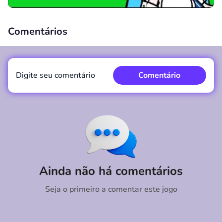
Comentários
00:00
/
00:00
Digite seu comentário
Comentário
Comentário
Cancelar
Ainda não há comentários
Seja o primeiro a comentar este jogo