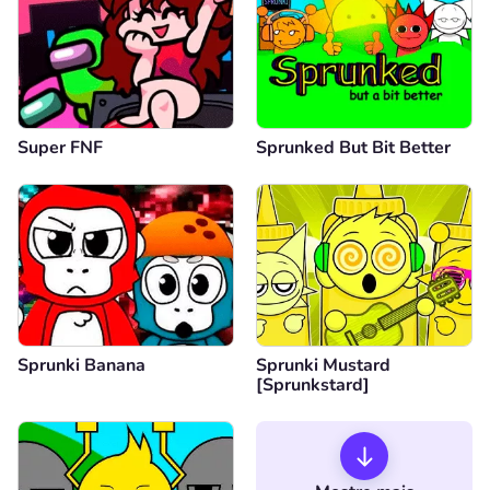
Super FNF
Sprunked But Bit Better
Sprunki Banana
Sprunki Mustard
[Sprunkstard]