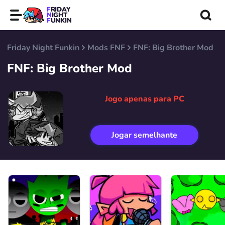
FRIDAY
NIGHT
FUNKIN
Friday Night Funkin
Mods FNF
FNF: Big Brother Mod
FNF: Big Brother Mod
Jogo apenas para PC
Jogar semelhante