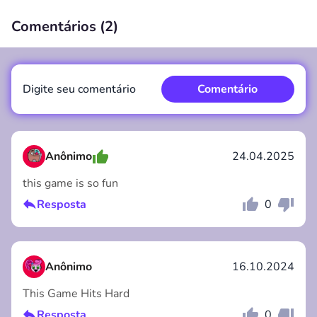
Comentários (
2
)
00:00
/
00:00
Digite seu comentário
Comentário
Anônimo
24.04.2025
this game is so fun
Comentário
Cancelar
Resposta
0
Anônimo
16.10.2024
This Game Hits Hard
Resposta
0