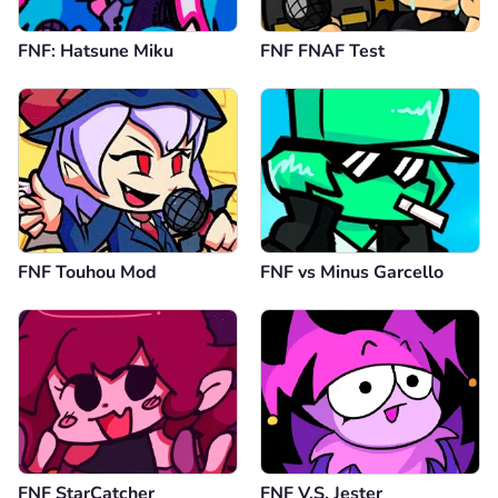
FNF: Hatsune Miku
FNF FNAF Test
FNF Touhou Mod
FNF vs Minus Garcello
FNF StarCatcher
FNF V.S. Jester